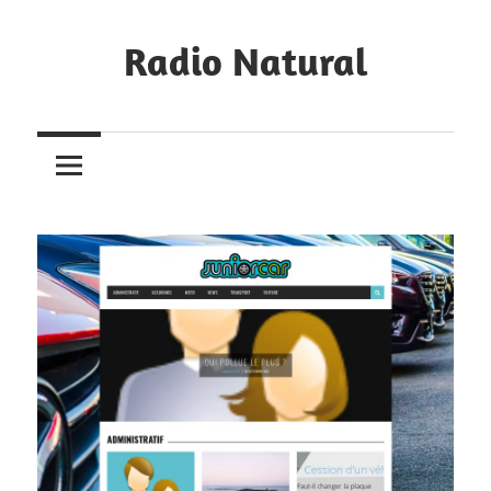
Skip
to
Radio Natural
content
Notre
sélection
de
blogs